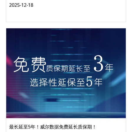
近年来，中小学校园食品安全问题频发，引发各界广泛关注，
2025-12-18
其中食品安全问题和虚报挪用经费等乱象严重，媒体报道屡见
不鲜。 食安问题涉及你我！ 2024年4...
最长延至5年！威尔数据免费延长质保期！