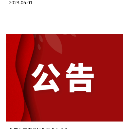
一、智能终端类产品免费延保至3年、选择性延保至5年 “为全
2023-06-01
方位满足客户对高品质产品的需求，给客户提供安全、可靠、
高性价比的全生命周期服务，打造“合作...