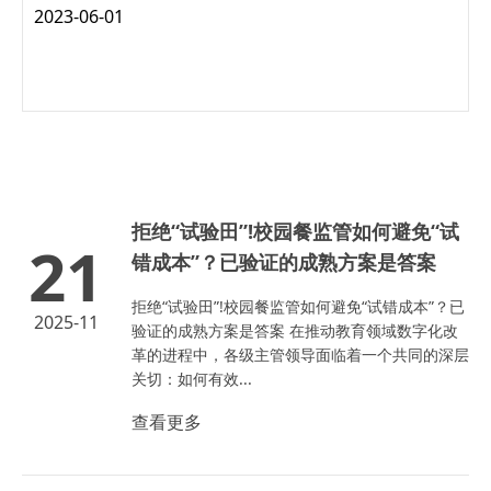
一、智能终端类产品免费延保至3年、选择性延保至5年 “为全
2023-06-01
方位满足客户对高品质产品的需求，给客户提供安全、可靠、
高性价比的全生命周期服务，打造“合作...
拒绝“试验田”!校园餐监管如何避免“试
21
错成本”？已验证的成熟方案是答案
拒绝“试验田”!校园餐监管如何避免“试错成本”？已
2025-11
验证的成熟方案是答案 在推动教育领域数字化改
革的进程中，各级主管领导面临着一个共同的深层
关切：如何有效...
查看更多