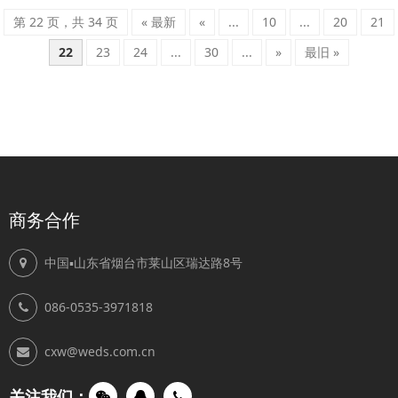
第 22 页，共 34 页
« 最新
«
...
10
...
20
21
22
23
24
...
30
...
»
最旧 »
商务合作
中国▪山东省烟台市莱山区瑞达路8号
086-0535-3971818
cxw@weds.com.cn
关注我们：