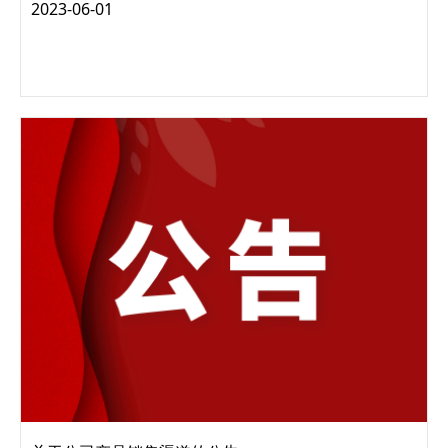
一、智能终端类产品免费延保至3年、选择性延保至5年 “为全
2023-06-01
方位满足客户对高品质产品的需求，给客户提供安全、可靠、
高性价比的全生命周期服务，打造“合作...