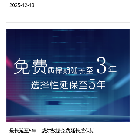
近年来，中小学校园食品安全问题频发，引发各界广泛关注，
2025-12-18
其中食品安全问题和虚报挪用经费等乱象严重，媒体报道屡见
不鲜。 食安问题涉及你我！ 2024年4...
最长延至5年！威尔数据免费延长质保期！