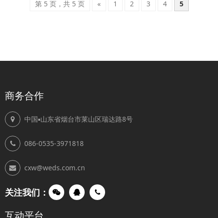
第 5 页，共 5 页
«
1
2
3
4
5
商务合作
中国▪山东省烟台市莱山区瑞达路8号
086-0535-3971818
cxw@weds.com.cn
关注我们：
互动平台