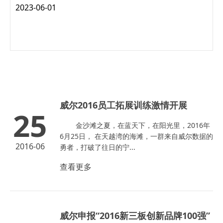
一、智能终端类产品免费延保至3年、选择性延保至5年 “为全
2023-06-01
方位满足客户对高品质产品的需求，给客户提供安全、可靠、
高性价比的全生命周期服务，打造“合作...
威尔2016员工拓展训练激情开展
25
金沙滩之夏，在蓝天下，在阳光里，2016年
6月25日， 在天越湾的海滩，一群来自威尔数据的
2016-06
勇者，打破了往日的宁...
查看更多
威尔申报“2016新三板创新品牌100强”