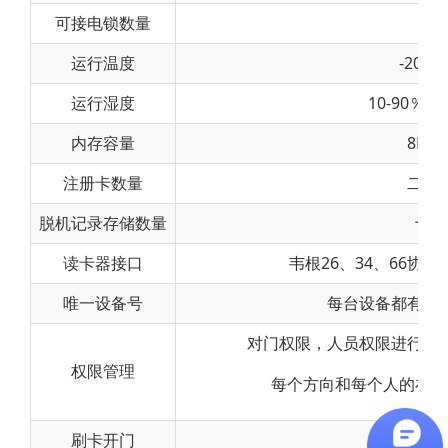
可接电锁数量
两
运行温度
-20 至
运行湿度
10-90％
内存容量
8M fl
注册卡数量
二十
脱机记录存储数量
十万
读卡器接口
韦根26、34、66协议
唯一设备号
每台设备都有唯
对门权限，人员权限进行分
权限管理
每个方向和每个人的在不
刷卡开门
支