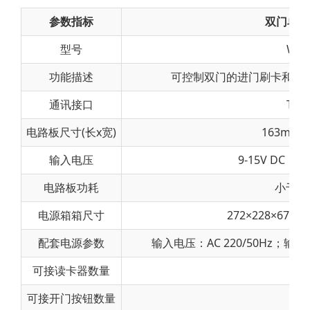
参数指标
双门单向
型号
WA2
功能描述
可控制双门的进门刷卡和出
通讯接口
TCP/
电路板尺寸(长x宽)
163mm×
输入电压
9-15V DC （
电路板功耗
小于10
电源箱箱尺寸
272×228×67
配套电源参数
输入电压：AC 220/50Hz；输
可接读卡器数量
四
可接开门按钮数量
两