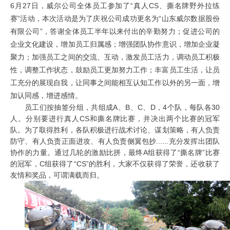
6月27日，威尔公司全体员工参加了
“真人CS、撕名牌野外拉练
赛
”活动，本次活动是为了庆祝公司成功更名为“山东威尔数据股份
有限公司”，答谢全体员工半年以来付出的辛勤努力；促进公司的
企业文化建设，增加员工归属感；增强团队协作意识，增加企业凝
聚力；加强员工之间的交流、互动，激发员工活力，调动员工积极
性，调整工作状态，鼓励员工更加努力工作；丰富员工生活，让员
工充分的展现自我，让同事之间能相互认知工作以外的另一面，增
加认同感，增进感情。
员工们按抽签分组，共组成A、B、C、D，4个队，每队各30
人。分别要进行真人CS和撕名牌比赛，并决出两个比赛的冠军
队。为了取得胜利，各队积极进行战术讨论、谋划策略，有人负责
防守、有人负责正面进攻、有人负责侧翼包抄......充分发挥出团队
协作的力量。通过几轮的激励比拼，最终A组获得了“撕名牌”比赛
的冠军，C组获得了“CS”的胜利，大家不仅获得了荣誉，还收获了
友情和奖品，可谓满载而归。