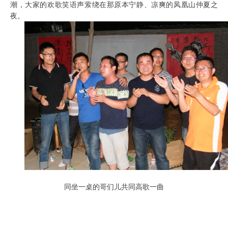
潮，大家的欢歌笑语声萦绕在那原本宁静、凉爽的凤凰山仲夏之
夜。
同坐一桌的哥们儿共同高歌一曲