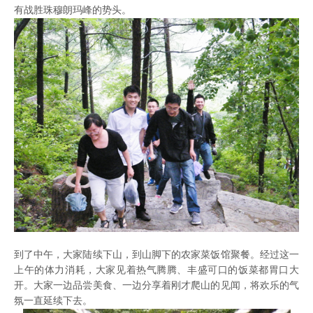
有战胜珠穆朗玛峰的势头。
到了中午，大家陆续下山，到山脚下的农家菜饭馆聚餐。经过这一
上午的体力消耗，大家见着热气腾腾、丰盛可口的饭菜都胃口大
开。大家一边品尝美食、一边分享着刚才爬山的见闻，将欢乐的气
氛一直延续下去。