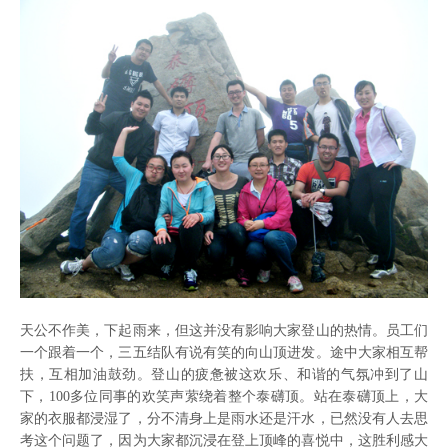
天公不作美，下起雨来，但这并没有影响大家登山的热情。员工们
一个跟着一个，三五结队有说有笑的向山顶进发。途中大家相互帮
扶，互相加油鼓劲。登山的疲惫被这欢乐、和谐的气氛冲到了山
下，
100
多位同事的
欢笑声萦绕着整个
泰礴顶
。站在
泰礴顶
上，大
家的衣服都浸湿了，分不清身上是雨水还是汗水，已然没有人去思
考这个问题了，因为大家都沉浸在登上顶峰的喜悦中，这胜利感大