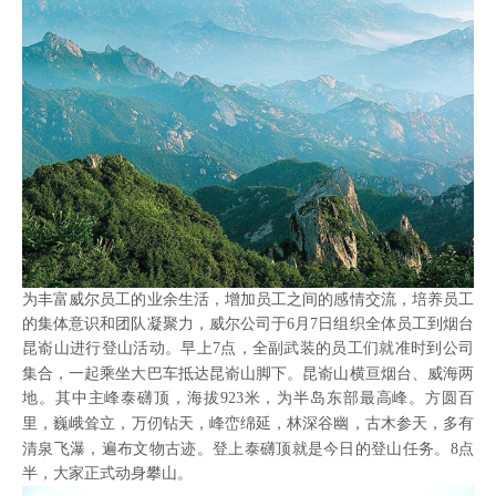
为丰富威尔员工的业余生活，增加员工之间的感情交流，培养员工
的集体意识和团队凝聚力，威尔公司于
6
月
7
日组织全体员工到烟台
昆嵛山进行登山活动。早上
7
点，全副武装的员工们就准时到公司
集合，一起乘坐大巴车抵达昆嵛山脚下。
昆嵛山横亘
烟台
、威海两
地
。其中
主峰泰礴顶，海拔
923
米，为半岛东部最高峰。方圆百
里，巍峨耸立，
万仞
钻天，峰峦绵延，林深谷幽，古木参天，多有
清泉飞瀑，遍布
文物古迹
。
登上
泰礴顶
就是今日的登山任务。
8
点
半，大家正式动身攀山
。