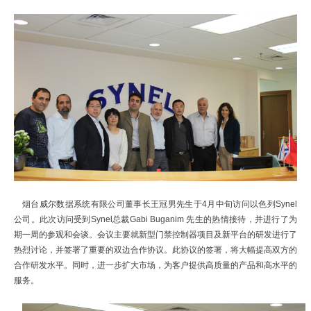
烟台威尔数据系统有限
公司
董事长王冠男先生于
4
月中旬访问以色列
Synel
公司。此次访问受到
Synel
总裁
Gabi Buganim
先生
的热情接待，并
进行了为
期一
周
的参观和会谈。会议主要就
新型门禁控制器项目及新平台的研发进行了
热烈讨论
，并
签署了重要的双边合作协议。此协议的签署，将大幅提高双方的
合作研发水平。同时，进一步扩大市场，为客户提供高质量的产品和高水平的
服务
。